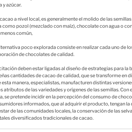
 y azúcar.
cacao a nivel local, es generalmente el molido de las semilla
ea como pozol (mezclado con maíz), chocolate con agua o con
s menos común,
lternativa poco explorada consiste en realizar cada uno de lo
boración de chocolates de calidad.
itación deben estar ligadas al diseño de estrategias para la
as cantidades de cacao de calidad, que se transforme en dis
e esta manera, especialistas, manufacturen distintas version
s atributos de las variedades y orígenes de las semillas. Con
a, se pretende incidir en la percepción del consumo de chocol
sumidores informados, que al adquirir el producto, tengan la
star de las comunidades locales, la conservación de las selvas
ales diversificados tradicionales de cacao.