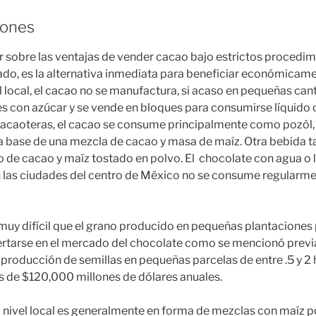
bones
r sobre las ventajas de vender cacao bajo estrictos procedi
do, es la alternativa inmediata para beneficiar económicam
l local, el cacao no se manufactura, si acaso en pequeñas ca
es con azúcar y se vende en bloques para consumirse líquid
 cacaoteras, el cacao se consume principalmente como pozól
a base de una mezcla de cacao y masa de maíz. Otra bebida 
do de cacao y maíz tostado en polvo. El chocolate con agua o l
 las ciudades del centro de México no se consume regularme
muy difícil que el grano producido en pequeñas plantaciones
ertarse en el mercado del chocolate como se mencionó previ
a producción de semillas en pequeñas parcelas de entre .5 y 2 
 de $120,000 millones de dólares anuales.
 nivel local es generalmente en forma de mezclas con maíz po