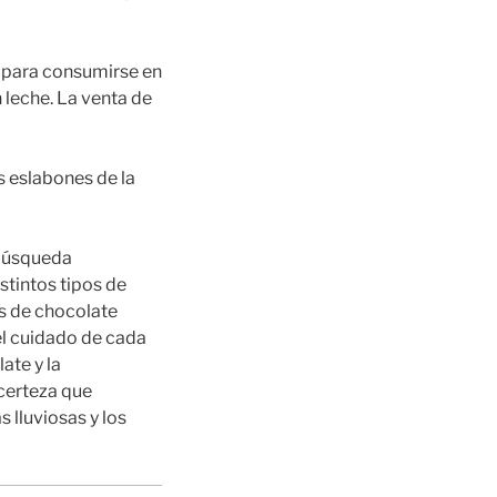
s para consumirse en
 leche. La venta de
s eslabones de la
 búsqueda
tintos tipos de
es de chocolate
 el cuidado de cada
ate y la
 certeza que
 lluviosas y los