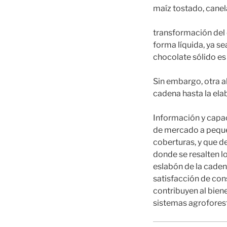
maíz tostado, canela
transformación del 
forma líquida, ya s
chocolate sólido e
Sin embargo, otra a
cadena hasta la ela
Información y capac
de mercado a pequeñ
coberturas, y que d
donde se resalten lo
eslabón de la caden
satisfacción de con
contribuyen al biene
sistemas agroforest