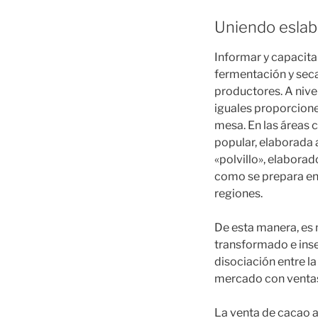
Uniendo esla
Informar y capacita
fermentación y seca
productores. A nive
iguales proporcion
mesa. En las áreas
popular, elaborada 
«polvillo», elabora
como se prepara en
regiones.
De esta manera, es 
transformado e ins
disociación entre l
mercado con ventas
La venta de cacao a