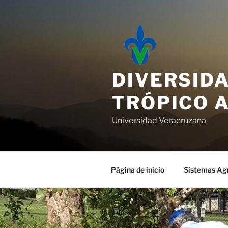
Saltar
al
contenido
DIVERSIDA
TRÓPICO 
Universidad Veracruzana
Página de inicio
Sistemas Agr