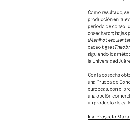
Como resultado, se 
producción en nueve
periodo de consolid
cosecharon; hojas p
(
Manihot esculenta
cacao tigre (
Theobr
siguiendo los métod
la Universidad Juá
Con la cosecha obte
una Prueba de Conce
europeas, con el pr
una opción comercia
un producto de cal
Ir al Proyecto Maza