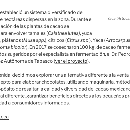
estableció un sistema diversificado de
Yaca (Artoca
 hectáreas dispersas en la zona. Durante el
ación de las plantas de cacao se
ara envolver tamales (
Calathea lutea)
, yuca
), plátanos (
Musa spp
.), cítricos (
Citrus spp
.), Yaca (
Artocarpus
oma bicolor
). En 2017 se cosecharon 100 kg. de cacao ferme
os sugeridos por el especialista en fermentación, el Dr. Pedro
rez Autónoma de Tabasco (
ver el proyecto
).
nida, decidimos explorar una alternativa diferente a la venta 
pto para elaborar chocolates, utilizando maquinaria, métod
opósito de resaltar la calidad y diversidad del cacao mexican
l diferente, garantizar beneficios directos a los pequeños p
idad a consumidores informados.
teca