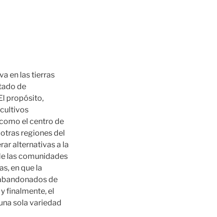
a en las tierras
stado de
El propósito,
cultivos
 como el centro de
 otras regiones del
ar alternativas a la
 de las comunidades
s, en que la
s abandonados de
y finalmente, el
una sola variedad