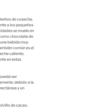
mientos de cosecha,
ente a los pequeños
ntidades se muele en
o como chocolate de
, una bebida muy
también común es el
eche caliente,
nte en estas
 pueda ser
amente, debido a la
hectáreas y un
lvillo de cacao,