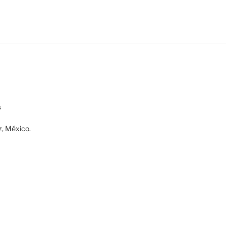
s
z, México.