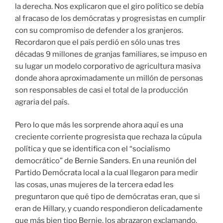
creciente corriente progresista que rechaza la cúpula
política y que se identifica con el
socialismo
democrático
de Bernie Sanders. En una reunión del
Partido Demócrata local a la cual llegaron para medir
las cosas, unas mujeres de la tercera edad les
preguntaron que qué tipo de demócratas eran, que si
eran de Hillary, y cuando respondieron delicadamente
que más bien tipo Bernie, los abrazaron exclamando,
ahora sí podemos hablar clarito
. Poco después,
mientras uno atendía una mesa del Partido Demócrata
local en una feria rural, le preguntó a una joven de 16
años que estaba dando vueltas por ahí si le interesaba
la política. Respondió firmemente que en 2020
ya
podré votar y vamos a echar a todos estos, y lo voy
hacer en honor de Elizabeth Cady Stanton (la filósofa y
líder del movimiento de las mujeres por el voto en el
siglo XIX) y porque se cumplirá el centenario de que las
mujeres conquistaron el derecho al voto en este país
.
Lo dejó callado,
me estaba dando una lección de