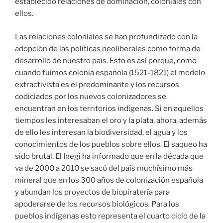
conocimientos de los pueblos sobre ellos. El saqueo ha
sido brutal. El Inegi ha informado que en la década que
va de 2000 a 2010 se sacó del país muchísimo más
mineral que en los 300 años de colonización española
y abundan los proyectos de biopiratería para
apoderarse de los recursos biológicos. Para los
pueblos indígenas esto representa el cuarto ciclo de la
colonización indígena.
Como puede verse, la situación colonial en que los
pueblos indígenas de México viven actualmente no
proviene sólo de España ni se resuelve con perdones
por hechos pasados. Lo que los pueblos indígenas
demandan es que los herederos de aquellos
colonizadores, es decir, los dueños de las empresas
trasnacionales que andan por todo el país ávidas de
hacerse con sus recursos naturales, así como sus
aliados nacionales, dejen de hacerlo. Para esto se
necesita reconocer a los indígenas como pueblos con