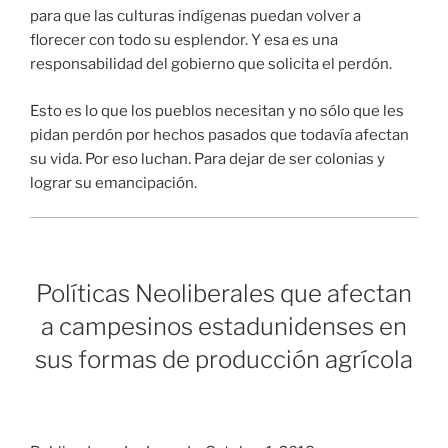
Políticas Neoliberales que afectan
a campesinos estadunidenses en
sus formas de producción agrícola
Publicado en La Jornada, Octubre 1, 2018.
American curios
Postales estadunidenses
David Brooks /
“Aveces la luz está brillando sobre mí / Otras veces
apenas puedo ver / Recientemente se me ocurre: Que