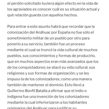
de los conquistadores; se atacó su vida cultural, sus
religiones y sus formas de organización, y se les
impuso la de los colonizadores, como una manera
también de mantener el dominio. Esto llevó a
Guillermo Bonfil Batalla a afirmar que el indio o
indígena fue una invención de los colonizadores
mediante la cual inferiorizaron a los habitantes
originarios del Anáhuac para justificar su
sometimiento.
Cuando se dio la Independencia y comenzó a formarse
el Estado mexicano, los pueblos sufrieron otra
conquista, más profunda que la ejercida por los
españoles. Ahora los colonizadores eran los criollos,
pasamos del dominio de un pueblo sobre otro al
dominio de una clase sobre otra, con características
muy específicas: las clases sociales se integraban por
etnias que pertenecían al mismo Estado. Este
fenómeno dio origen a lo que se conoce como