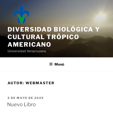
Saltar
al
contenido
DIVERSIDAD BIOLÓGICA Y
CULTURAL TRÓPICO
AMERICANO
Universidad Veracruzana
Menú
AUTOR:
WEBMASTER
PUBLICADO
2 DE MAYO DE 2025
EL
Nuevo Libro