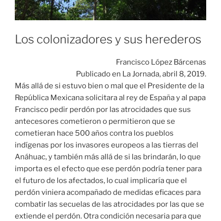
indígenas por los invasores europeos a las tierras del
Anáhuac, y también más allá de si las brindarán, lo que
importa es el efecto que ese perdón podría tener para
el futuro de los afectados, lo cual implicaría que el
perdón viniera acompañado de medidas eficaces para
combatir las secuelas de las atrocidades por las que se
extiende el perdón. Otra condición necesaria para que
el perdón solicitado tuviera algún efecto en la vida de
los agraviados es conocer cuál es su situación actual y
qué relación guarda con aquellos hechos.
Para entrar a este asunto habrá que recordar que la
colonización del Anáhuac por España no fue sólo el
sometimiento militar de un pueblo por otro para
ponerlo a su servicio, también fue un proceso
mediante el cual se truncó la vida cultural de muchos
pueblos, sus conocimientos y formas de producirlo,
que en muchos aspectos eran más avanzados que los