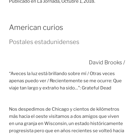
viaje tan largo y extraño ha sido…”: Grateful Dead
Nos despedimos de Chicago y cientos de kilómetros
más hacia el oeste visitamos a dos amigos que viven
en una granja en Wisconsin, un estado históricamente
progresista pero que en años recientes se volteó hacia
la derecha. Nos explicaron que el giro político se debía
al fracaso de los demócratas y progresistas en cumplir
con su compromiso de defender a los granjeros.
Recordaron que el país perdió en sólo unas tres
décadas 9 millones de granjas familiares, se impuso en
su lugar un modelo corporativo de agricultura masiva
donde ahora aproximadamente un millón de personas
son responsables de casi el total de la producción
agraria del país.
Pero lo que más les sorprende ahora aquí es una