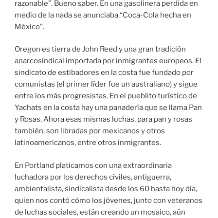
latinoamericanos, entre otros inmigrantes.
En Portland platicamos con una extraordinaria
luchadora por los derechos civiles, antiguerra,
ambientalista, sindicalista desde los 60 hasta hoy día,
quien nos contó cómo los jóvenes, junto con veteranos
de luchas sociales, están creando un mosaico, aún
fragmentado, de rebeliones unidas por un furioso
no
a lo que ahora se ha impuesto en el poder, y que de
ahí esta brotando tal vez la última esperanza para este
país en esta coyuntura.
En este viaje por una de las épocas más oscuras de
este país, de repente se asomaba la luz del alba.
El modelo neoliberal en las