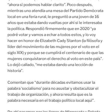
historia
.
Comentan que “durante décadas evitamos usar la
palabra ‘socialismo’ para no asustar y obstaculizar el
trabajo de organización, y ahora resulta que es la
palabra necesaria en el trabajo político local aquí”.
De ahí pasamos por los llanos de Minnesota y Dakota
del Norte, paisajes que contienen largas historias de
luchas de inmigrantes escandinavos; de granjeros,
mineros, ferrocarrileros y empacadores de carne. Por
aquí se oyen los ecos de antiguas luchas indígenas y
las contemporáneas: al sur, Wounded Knee, símbolo de
resistencia indígena en el siglo XIX como en el XX; al
norte, la histórica movilización de Standing Rock hace
poco mas de un año.
Pasamos por Idaho, un cachito de Washington y
llegamos a la costa de Oregon. Estaciones de radio nos