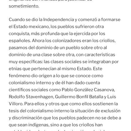
colonialismo interno y de él han dado cuenta
científicos sociales como Pablo González Casanova,
Rodolfo Stavenhagen, Guillermo Bonfil Batalla y Luis
Villoro. Para ellos y otros que como ellos sostienen la
tesis del colonialismo interno la situación de exclusión
y discriminación que los pueblos padecen no se debe a
que sean indígenas, sino a que los criollos han
establecido relaciones de dominación, coloniales con
ellos.
Las relaciones coloniales se han profundizado con la
adopción de las políticas neoliberales como forma de
desarrollo de nuestro país. Esto es así porque, como
cuando fuimos colonia española (1521-1821) el modelo
extractivista es el predominante y los recursos
codiciados por los nuevos colonizadores se
encuentran en los territorios indígenas. Si en aquellos
tiempos les interesaban el oro y la plata, ahora, además
de ello les interesan la biodiversidad, el agua y los