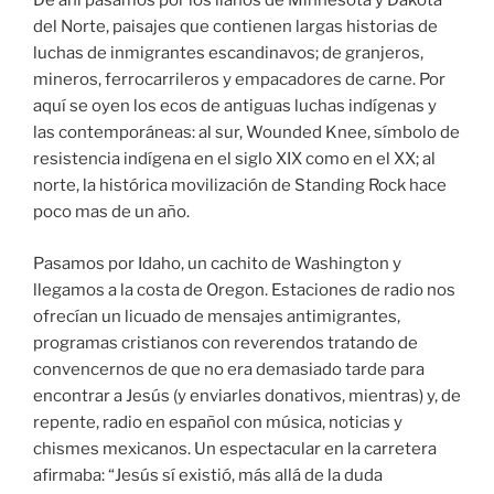
ofrecían un licuado de mensajes antimigrantes,
programas cristianos con reverendos tratando de
convencernos de que no era demasiado tarde para
encontrar a Jesús (y enviarles donativos, mientras) y, de
repente, radio en español con música, noticias y
chismes mexicanos. Un espectacular en la carretera
afirmaba:
Jesús sí existió, más allá de la duda
razonable
. Bueno saber. En una gasolinera perdida en
medio de la nada se anunciaba
Coca-Cola hecha en
México
.
Oregon es tierra de John Reed y una gran tradición
anarcosindical importada por inmigrantes europeos. El
sindicato de estibadores en la costa fue fundado por
comunistas (el primer líder fue un australiano) y sigue
entre los más progresistas. En el pueblito turístico de
Yachats en la costa hay una panadería que se llama Pan
y Rosas. Ahora esas mismas luchas, para pan y rosas
también, son libradas por mexicanos y otros